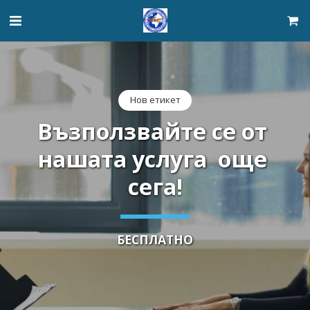
Нов етикет
Възползвайте се от 
нашата услуга  още 
сега!
БЕСПЛАТНО